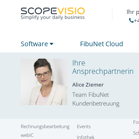
Das Beratungs- und Dienstleistungsuntern
Ihr 
spezialisiert. Neben der Beratung umfass
+
Softwarelösungen nebst nachhaltiger Kun
Software
FibuNet Cloud
Ihre
Ansprechpartnerin
Software
Service
P
Finanzbuchhaltung
FibuNet Online Hilfe
Ve
Alice Ziemer
we
Anlagenbuchhaltung
Team FibuNet
Kundenbetreuung
Kundenbetreuung
Ve
Kostenrechnung
Schulungen
Ne
Controlling webBI
Remote-Services
Fo
Rechnungsbearbeitung
Events
Sc
webIC
Infothek