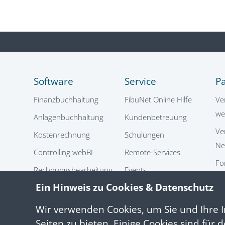
Software
Service
P
Finanzbuchhaltung
FibuNet Online Hilfe
Ve
we
Anlagenbuchhaltung
Kundenbetreuung
Ve
Kostenrechnung
Schulungen
Ne
Controlling webBI
Remote-Services
Fo
Rechnungsbearbeitung
Events
Sc
webIC
Ein Hinweis zu Cookies & Datenschutz
Infothek
FibuNet Cloud
Integration
Wir verwenden Cookies, um Sie und Ihre I
Seiten zu bieten. Einige Cookies sind für