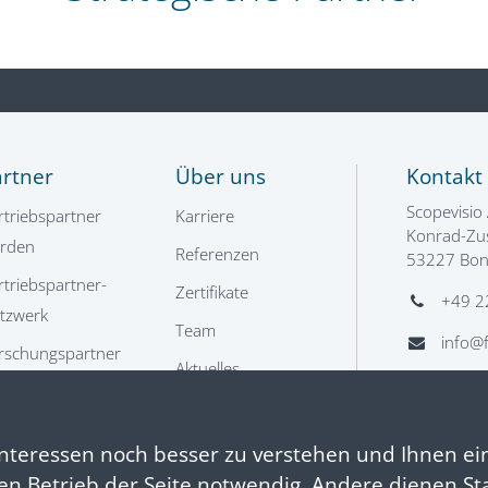
artner
Über uns
Kontakt
Scopevisio
rtriebspartner
Karriere
Konrad-Zus
rden
Referenzen
53227 Bo
rtriebspartner-
Zertifikate
+49 2
tzwerk
Team
info@f
rschungspartner
Aktuelles
hnittstellenpartner
Kontakt
Karriere
nteressen noch besser zu verstehen und Ihnen ei
 den Betrieb der Seite notwendig. Andere dienen St