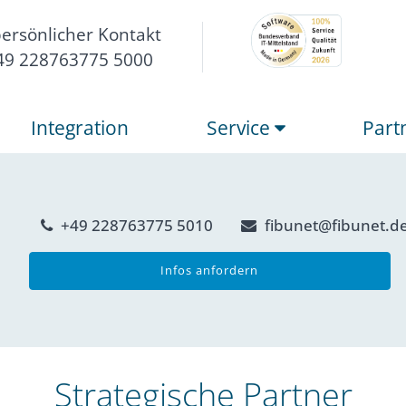
persönlicher Kontakt
49 228763775 5000
Integration
Service
Part
+49 228763775 5010
fibunet@fibunet.d
Infos anfordern
Strategische Partner