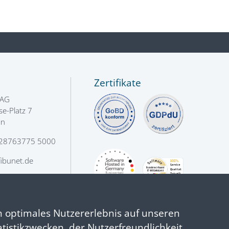
Zertifikate
 AG
e-Platz 7
nn
28763775 5000
ibunet.de
n optimales Nutzererlebnis auf unseren
atistikzwecken, der Nutzerfreundlichkeit