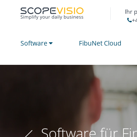
Ihr 
+
Software
FibuNet Cloud
Software für F