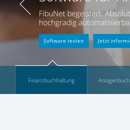
FibuNet begeistert. Absolu
hochgradig automatisierba
Software testen
Jetzt inform
Finanzbuchhaltung
Anlagenbuch