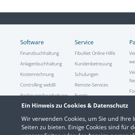
Software
Service
P
Finanzbuchhaltung
FibuNet Online Hilfe
Ve
we
Anlagenbuchhaltung
Kundenbetreuung
Ve
Kostenrechnung
Schulungen
Ne
Controlling webBI
Remote-Services
Fo
Rechnungsbearbeitung
Events
Sc
webIC
Ein Hinweis zu Cookies & Datenschutz
Infothek
FibuNet Cloud
Wir verwenden Cookies, um Sie und Ihre I
Integration
Seiten zu bieten. Einige Cookies sind für