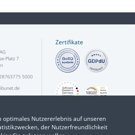
Zertifikate
 AG
e-Platz 7
nn
28763775 5000
ibunet.de
n optimales Nutzererlebnis auf unseren
atistikzwecken, der Nutzerfreundlichkeit