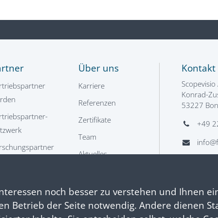
artner
Über uns
Kontakt
Scopevisio
rtriebspartner
Karriere
Konrad-Zus
rden
Referenzen
53227 Bo
rtriebspartner-
Zertifikate
+49 2
tzwerk
Team
info@f
rschungspartner
Aktuelles
hnittstellenpartner
Kontakt
nteressen noch besser zu verstehen und Ihnen ei
Karriere
 den Betrieb der Seite notwendig. Andere dienen St