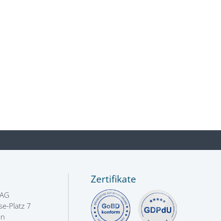
Zertifikate
 AG
e-Platz 7
nn