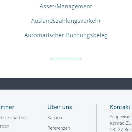
Asset-Management
Auslandszahlungsverkehr
Automatischer Buchungsbeleg
artner
Über uns
Kontakt
Scopevisio
rtriebspartner
Karriere
Konrad-Zus
rden
Referenzen
53227 Bo